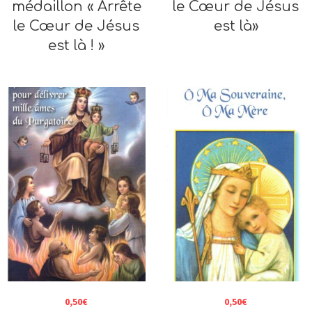
médaillon « Arrête
le Cœur de Jésus
le Cœur de Jésus
est là»
est là ! »
0,50
€
0,50
€