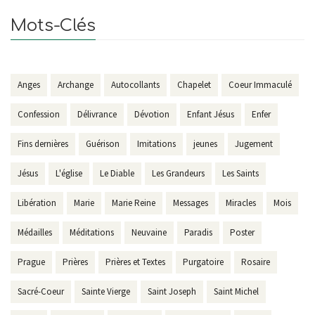
Mots-Clés
Anges
Archange
Autocollants
Chapelet
Coeur Immaculé
Confession
Délivrance
Dévotion
Enfant Jésus
Enfer
Fins dernières
Guérison
Imitations
jeunes
Jugement
Jésus
L'église
Le Diable
Les Grandeurs
Les Saints
Libération
Marie
Marie Reine
Messages
Miracles
Mois
Médailles
Méditations
Neuvaine
Paradis
Poster
Prague
Prières
Prières et Textes
Purgatoire
Rosaire
Sacré-Coeur
Sainte Vierge
Saint Joseph
Saint Michel